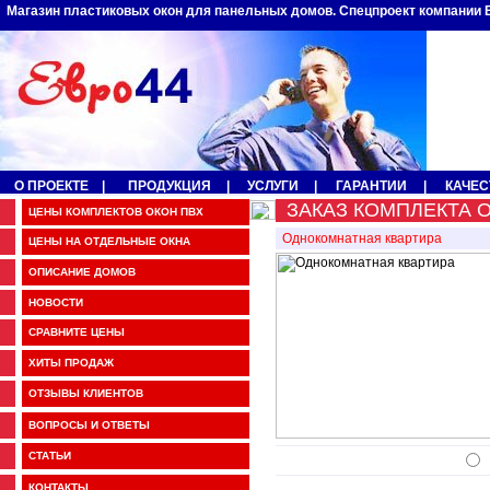
Магазин пластиковых окон для панельных домов. Спецпроект компании 
О ПРОЕКТЕ
|
ПРОДУКЦИЯ
|
УСЛУГИ
|
ГАРАНТИИ
|
КАЧЕС
ЗАКАЗ КОМПЛЕКТА ОК
ЦЕНЫ КОМПЛЕКТОВ ОКОН ПВХ
Однокомнатная квартира
ЦЕНЫ НА ОТДЕЛЬНЫЕ ОКНА
ОПИСАНИЕ ДОМОВ
НОВОСТИ
СРАВНИТЕ ЦЕНЫ
ХИТЫ ПРОДАЖ
ОТЗЫВЫ КЛИЕНТОВ
ВОПРОСЫ И ОТВЕТЫ
СТАТЬИ
КОНТАКТЫ