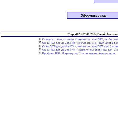
"Евро44"
© 2000-2004
E-mail:
Многока
Главная:
о нас,
готовые комплекты окон ПВХ,
выбор ок
Окна ПВХ для домов П44:
комплекты окон ПВХ для:
1-ко
Окна ПВХ для домов П3:
комплекты окон ПВХ для:
1-ком
Окна ПВХ для домов П44-Т:
комплекты окон ПВХ для:
1-
Профиль ПВХ
,
Фурнитура
,
Стеклопакеты
,
Аксессуары